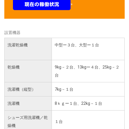
設置機器
洗濯乾燥機
中型ー３台、大型ー１台
乾燥機
9kg－２台、13kgー４台、25kg－２
台
洗濯機（縦型）
7kg－１台
洗濯機
8ｋｇー１台、22kg－１台
シューズ用洗濯機／乾
１台
燥機